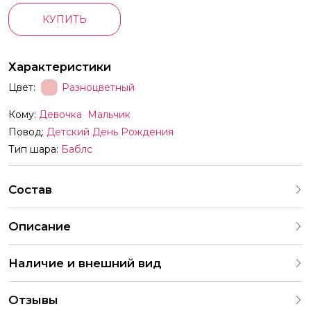
КУПИТЬ
Характеристики
Цвет:
Разноцветный
Кому:
Девочка
Мальчик
Повод:
Детский День Рождения
Тип шара:
Баблс
Состав
Описание
Шар пластиковый баблс 45 см с перьями разноцветными
Наличие и внешний вид
Маленькие шары продаются отдельно Можно сделать
индивидуальную надпись
Каждый набор шаров создается с учетом
Отзывы
индивидуальных предпочтений и тематики праздника. На