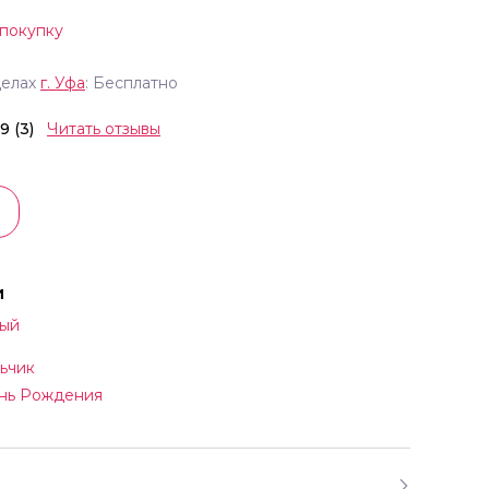
 покупку
делах
г.
Уфа
: Бесплатно
.9 (3)
Читать отзывы
и
ый
ьчик
нь Рождения