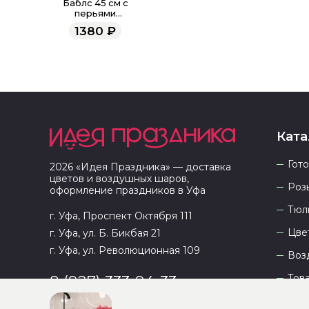
Баблс 45 см с
перьями
(оранжевые)
1380
₽
Ката
Гот
2026
«
Идея Праздника
» — доставка
цветов и воздушных шаров,
Роз
оформление праздников в
Уфа
Тюл
г. Уфа, Проспект Октября 111
Цве
г. Уфа, ул. Б. Бикбая 21
г. Уфа, ул. Революционная 109
Воз
Тов
8 (927) 333-94-33