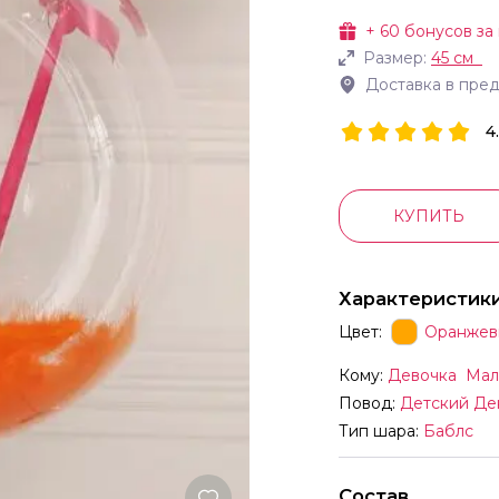
+
60
бонусов за
Размер:
45 см
Доставка в пре
4
КУПИТЬ
Характеристик
Цвет:
Оранжев
Кому:
Девочка
Мал
Повод:
Детский Де
Тип шара:
Баблс
Состав