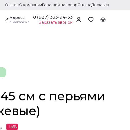
Отзывы
О компании
Гарантии на товар
Оплата
Доставка
8 (927) 333-94-33
Адреса
📍
3 магазина
Заказать звонок
 45 см с перьями
жевые)
-
14
%
₽