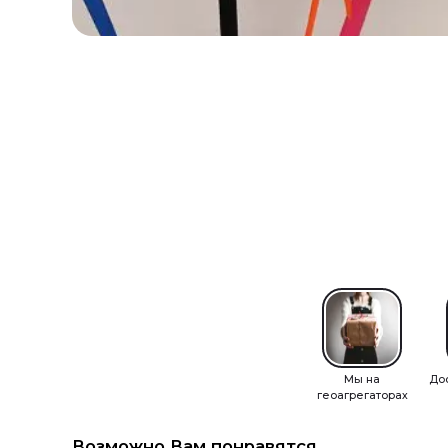
Мы на
До
геоагрегаторах
Возможно Вам понравятся