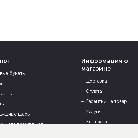
лог
Информация о
магазине
овые букеты
Доставка
ы
Оплата
ьпаны
Гарантии на товар
ты
Услуги
душные шары
Контакты
ары для праздников
Отзывы