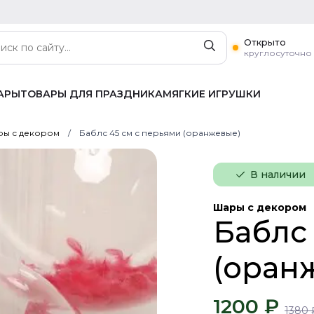
Открыто
круглосуточно
АРЫ
ТОВАРЫ ДЛЯ ПРАЗДНИКА
МЯГКИЕ ИГРУШКИ
ы с декором
Баблс 45 см с перьями (оранжевые)
В наличии
Шары с декором
Баблс
(оран
1200 ₽
1380