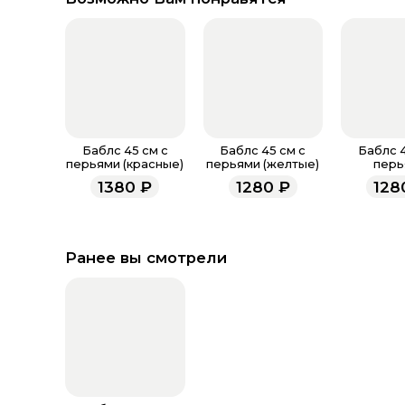
Баблс 45 см с
Баблс 45 см с
Баблс 4
перьями (красные)
перьями (желтые)
перь
(корал
1380
₽
1280
₽
128
Ранее вы смотрели