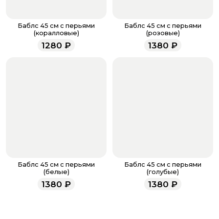
доставке.
Если у вас остались вопросы по оформлению заказа,
звоните по номеру телефона
8 (927) 936-71-86
или
Баблс 45 см с перьями
Баблс 45 см с перьями
напишите WhatsApp
+7 937 333-66-53
. Наши
(коралловые)
(розовые)
менеджеры работают ежедневно с 9.00 до 23.00 и
1280
₽
1380
₽
всегда рады проконсультировать вас.
Баблс 45 см с перьями
Баблс 45 см с перьями
(белые)
(голубые)
1380
₽
1380
₽