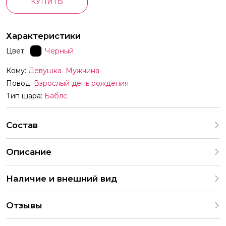
КУПИТЬ
Характеристики
Цвет:
Черный
Кому:
Девушка
Мужчина
Повод:
Взрослый день рождения
Тип шара:
Баблс
Состав
Описание
Шар пластиковый баблс 45 см с перьями черными Можно
Наличие и внешний вид
сделать индивидуальную надпись
Каждый набор шаров создается с учетом
Отзывы
индивидуальных предпочтений и тематики праздника. На
нашем сайте представлены различные варианты