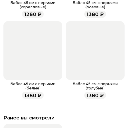
звоните по номеру телефона
8 (927) 936-71-86
или
Баблс 45 см с перьями
Баблс 45 см с перьями
напишите WhatsApp
+7 937 333-66-53
. Наши
(коралловые)
(розовые)
менеджеры работают ежедневно с 9.00 до 23.00 и
1280
₽
1380
₽
всегда рады проконсультировать вас.
Баблс 45 см с перьями
Баблс 45 см с перьями
(белые)
(голубые)
1380
₽
1380
₽
Ранее вы смотрели