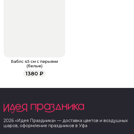
Баблс 45 см с перьями
(белые)
1380
₽
2026
«
Идея Праздника
» — доставка цветов и воздушных
шаров, оформление праздников в
Уфа