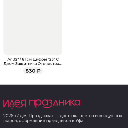
Аг 32" / 81 см Цифры "23" С
Днем Защитника Отечества в
упаковке / 2 шт
830
₽
2026
«
Идея Праздника
» — доставка цветов и воздушных
шаров, оформление праздников в
Уфа