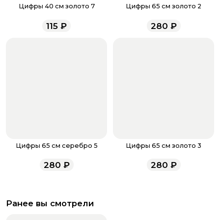
звоните по номеру телефона
8 (927) 936-71-86
или
Цифры 40 см золото 7
Цифры 65 см золото 2
напишите WhatsApp
+7 937 333-66-53
. Наши
менеджеры работают ежедневно с 9.00 до 23.00 и
115
₽
280
₽
всегда рады проконсультировать вас.
Цифры 65 см серебро 5
Цифры 65 см золото 3
280
₽
280
₽
Ранее вы смотрели