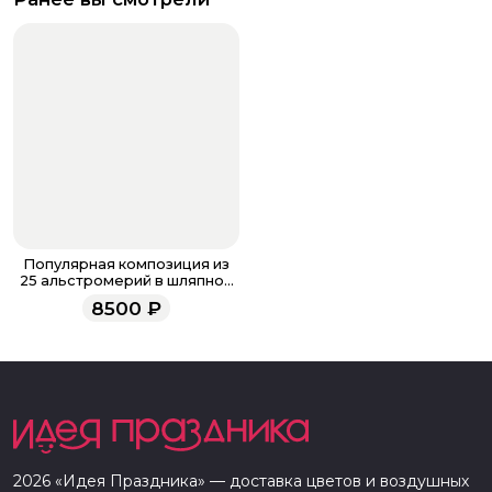
Популярная композиция из
25 альстромерий в шляпной
коробке (микс из
8500
₽
ассортимента)
2026
«
Идея Праздника
» — доставка цветов и воздушных