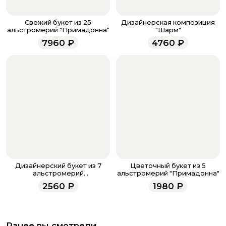
Если у вас остались вопросы по оформлению заказа,
звоните по номеру телефона
8 (927) 936-71-86
или
Свежий букет из 25
Дизайнерская композиция
напишите WhatsApp
+7 937 333-66-53
. Наши
альстромерий "Примадонна"
"Шарм"
менеджеры работают ежедневно с 9.00 до 23.00 и
7960
₽
4760
₽
всегда рады проконсультировать вас.
Дизайнерский букет из 7
Цветочный букет из 5
альстромерий
альстромерий "Примадонна"
"Элегантность"
2560
₽
1980
₽
Ранее вы смотрели