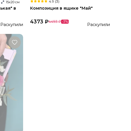
4.9 (3)
15
х
20
см
ькая" в
Композиция в ящике "Май"
4373
₽
4493
₽
-
3
%
Раскупили
Раскупили