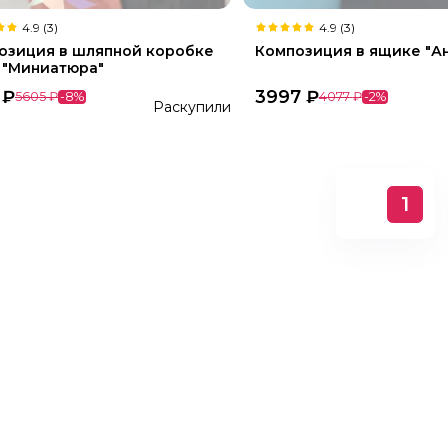
4.9 (3)
4.9 (3)
озиция в шляпной коробке
Композиция в ящике "А
 "Миниатюра"
₽
3997
₽
5605
₽
-
8
%
4077
₽
-
2
%
Раскупили
1