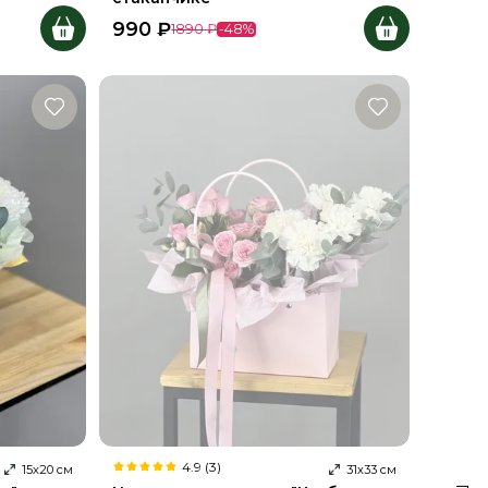
990
₽
1890
₽
-
48
%
4.9 (3)
15
х
20
см
31
х
33
см