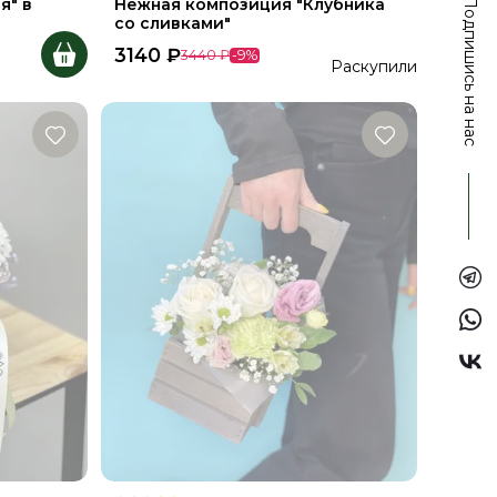
я" в
Нежная композиция "Клубника
Подпишись на нас
со сливками"
3140
₽
3440
₽
-
9
%
Раскупили