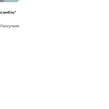
нсамбль"
Раскупили