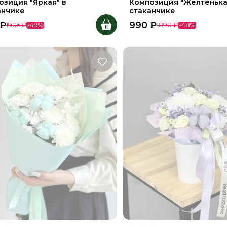
озиция "Яркая" в
Композиция "Желтенька
анчике
стаканчике
₽
990
₽
1905
₽
-
49
%
1890
₽
-
48
%