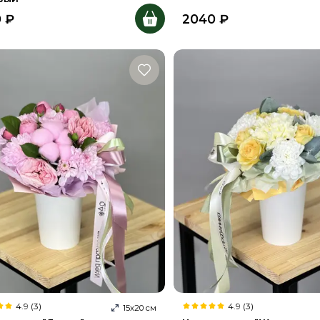
0
₽
2040
₽
4.9 (3)
4.9 (3)
15
х
20
см