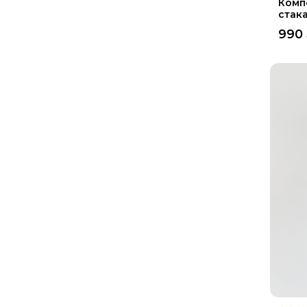
Комп
стак
990