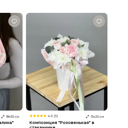
4.9 (3)
18
х
55
см
15
х
20
см
алина"
Композиция "Розовенькая" в
стаканчике