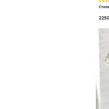
Стил
225