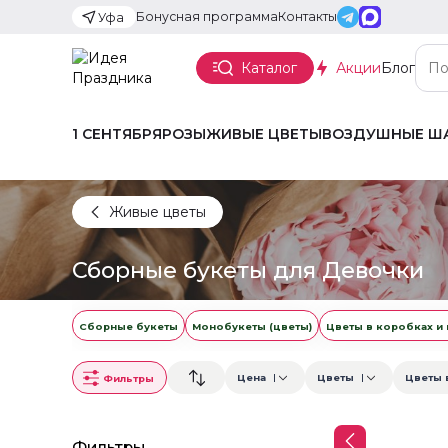
Бонусная программа
Контакты
Уфа
Каталог
Акции
Блог
1 СЕНТЯБРЯ
РОЗЫ
ЖИВЫЕ ЦВЕТЫ
ВОЗДУШНЫЕ Ш
Живые цветы
Сборные букеты для Девочки
Сборные букеты
Монобукеты (цветы)
Цветы в коробках и
Цена
Цветы
Цветы 
Фильтры
Фильтры