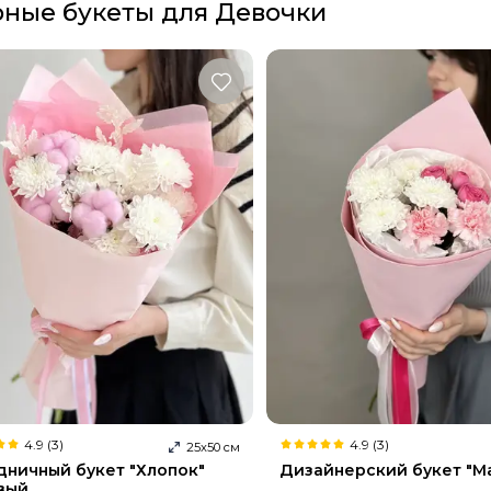
рные букеты для Девочки
4.9 (3)
4.9 (3)
25
х
50
см
дничный букет "Хлопок"
Дизайнерский букет "М
вый