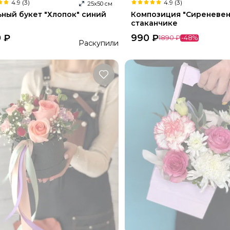
4.9 (3)
4.9 (3)
25
х
50
см
ьный букет "Хлопок" синий
Композиция "Сиреневен
стаканчике
0
₽
990
₽
1890
₽
-
48
%
Раскупили