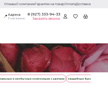
Отзывы
О компании
Гарантии на товар
Оплата
Доставка
8 (927) 333-94-33
Адреса
📍
3 магазина
Заказать звонок
нальные и необычные композиции с цветами
Свадебные букеты
Цветы 