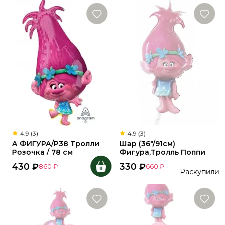
4.9 (3)
4.9 (3)
А ФИГУРА/P38 Тролли
Шар (36"/91см)
Розочка / 78 см
Фигура,Тролль Поппи
430
₽
330
₽
860
₽
660
₽
Раскупили