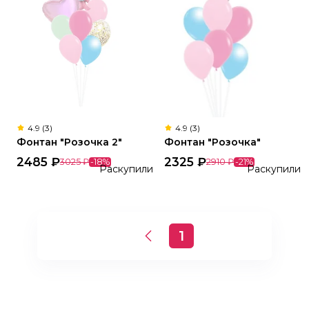
4.9 (3)
4.9 (3)
Фонтан "Розочка 2"
Фонтан "Розочка"
2485
₽
2325
₽
3025
₽
-
18
%
2910
₽
-
21
%
Раскупили
Раскупили
1