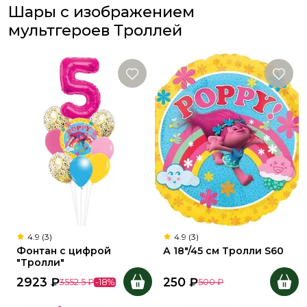
Шары с изображением
мультгероев Троллей
4.9 (3)
4.9 (3)
Фонтан с цифрой
А 18"/45 см Тролли S60
"Тролли"
2923
₽
250
₽
3552.5
₽
-
18
%
500
₽