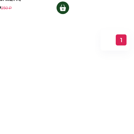
₽
250
₽
1