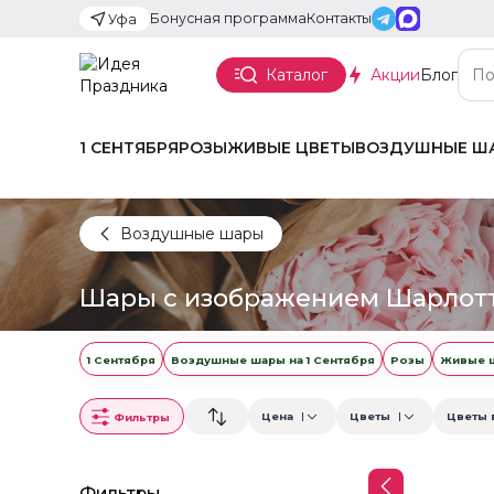
Бонусная программа
Контакты
Уфа
Каталог
Акции
Блог
1 СЕНТЯБРЯ
РОЗЫ
ЖИВЫЕ ЦВЕТЫ
ВОЗДУШНЫЕ Ш
Воздушные шары
Шары с изображением Шарлот
1 Сентября
Воздушные шары на 1 Сентября
Розы
Живые 
Цена
Цветы
Цветы 
Фильтры
Фильтры