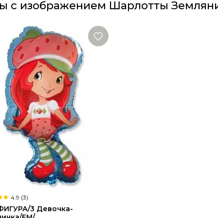
ы с изображением Шарлотты Землян
4.9 (3)
ФИГУРА/3 Девочка-
ничка/FM/