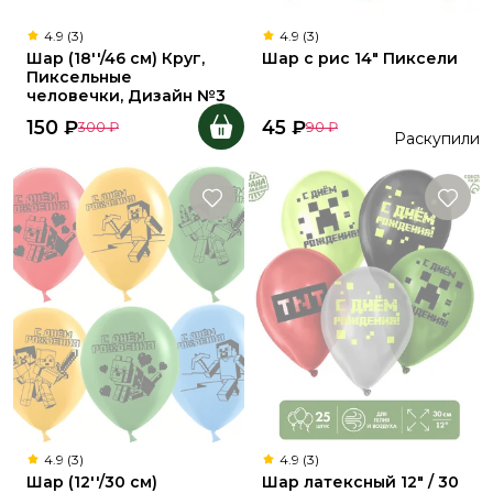
4.9 (3)
4.9 (3)
Шар (18''/46 см) Круг,
Шар с рис 14" Пиксели
Пиксельные
человечки, Дизайн №3
150
₽
45
₽
300
₽
90
₽
Раскупили
4.9 (3)
4.9 (3)
Шар (12''/30 см)
Шар латексный 12" / 30