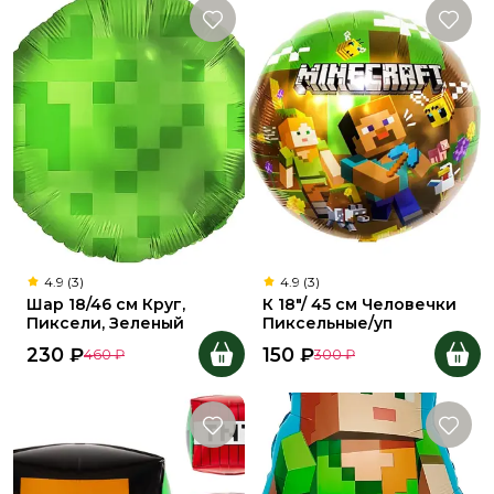
4.9 (3)
4.9 (3)
Шар 18/46 см Круг,
К 18"/ 45 см Человечки
Пиксели, Зеленый
Пиксельные/уп
230
₽
150
₽
460
₽
300
₽