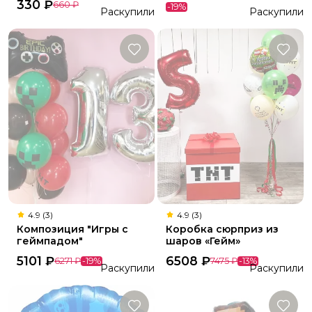
330
₽
660
₽
-
19
%
Раскупили
Раскупили
4.9 (3)
4.9 (3)
Композиция "Игры с
Коробка сюрприз из
геймпадом"
шаров «Гейм»
5101
₽
6508
₽
6271
₽
-
19
%
7475
₽
-
13
%
Раскупили
Раскупили