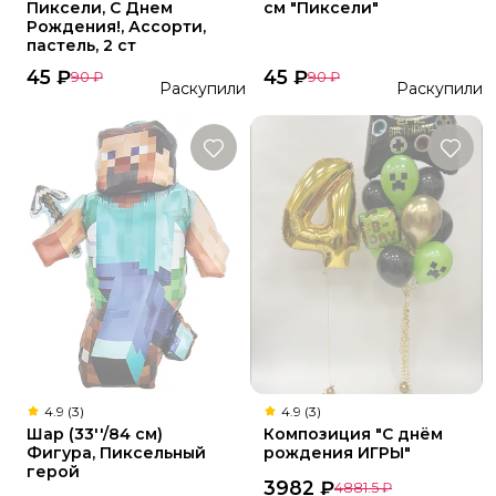
Пиксели, С Днем
см "Пиксели"
Рождения!, Ассорти,
пастель, 2 ст
45
₽
45
₽
90
₽
90
₽
Раскупили
Раскупили
4.9 (3)
4.9 (3)
Шар (33''/84 см)
Композиция "С днём
Фигура, Пиксельный
рождения ИГРЫ"
герой
3982
₽
4881.5
₽