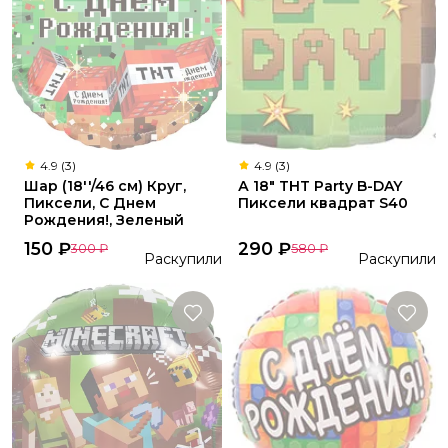
4.9 (3)
4.9 (3)
Шар (18''/46 см) Круг,
А 18" THT Party B-DAY
Пиксели, С Днем
Пиксели квадрат S40
Рождения!, Зеленый
150
₽
290
₽
300
₽
580
₽
Раскупили
Раскупили