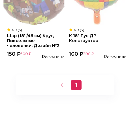
4.9 (3)
4.9 (3)
Шар (18''/46 см) Круг,
К 18" Рус ДР
Пиксельные
Конструктор
человечки, Дизайн №2
150
₽
100
₽
300
₽
200
₽
Раскупили
Раскупили
1