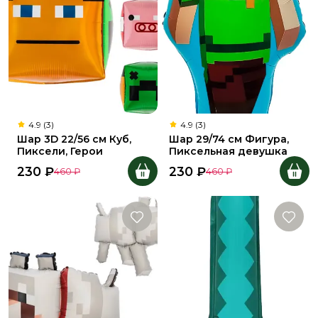
4.9 (3)
4.9 (3)
Шар 3D 22/56 см Куб,
Шар 29/74 см Фигура,
Пиксели, Герои
Пиксельная девушка
230
₽
230
₽
460
₽
460
₽