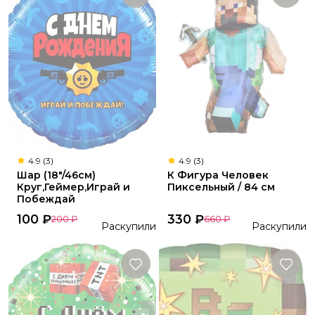
4.9 (3)
4.9 (3)
Шар (18"/46см)
К Фигура Человек
Круг,Геймер,Играй и
Пиксельный / 84 см
Побеждай
100
₽
330
₽
200
₽
660
₽
Раскупили
Раскупили