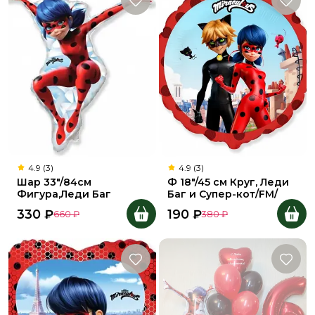
4.9 (3)
4.9 (3)
Шар 33"/84см
Ф 18"/45 см Круг, Леди
Фигура,Леди Баг
Баг и Супер-кот/FM/
330
₽
190
₽
660
₽
380
₽