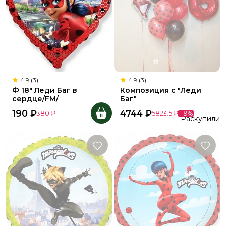
4.9 (3)
4.9 (3)
Ф 18" Леди Баг в
Композиция с "Леди
сердце/FM/
Баг"
190
₽
4744
₽
380
₽
5823.5
₽
-
19
%
Раскупили