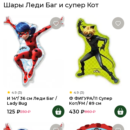
Шары Леди Баг и супер Кот
4.9 (3)
4.9 (3)
И 14"/ 36 см Леди Баг /
Ф ФИГУРА/11 Супер
Lady Bug
Кот/FM / 89 см
125
₽
430
₽
250
₽
860
₽