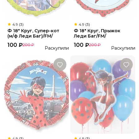
4.9 (3)
4.9 (3)
Ф 18" Круг, Супер-кот
Ф 18" Круг, Прыжок
(м/ф Леди Баг)/FM/
Леди Баг/FM/
100
₽
100
₽
200
₽
200
₽
Раскупили
Раскупили
4.9 (3)
4.9 (3)