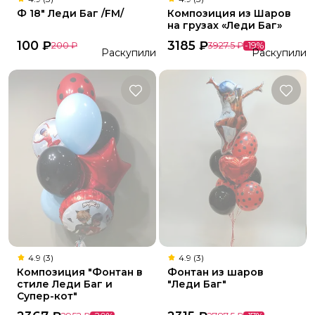
Ф 18" Леди Баг /FM/
Композиция из Шаров
на грузах «Леди Баг»
100
₽
3185
₽
200
₽
3927.5
₽
-
19
%
Раскупили
Раскупили
4.9 (3)
4.9 (3)
Композиция "Фонтан в
Фонтан из шаров
стиле Леди Баг и
"Леди Баг"
Супер-кот"