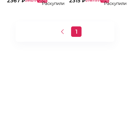
2367
₽
2315
₽
2952
₽
-
20
%
2787.5
₽
-
17
%
Раскупили
Раскупили
1