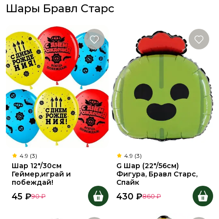
Шары Бравл Старс
4.9 (3)
4.9 (3)
Шар 12"/30см
G Шар (22"/56см)
Геймер,играй и
Фигура, Бравл Старс,
побеждай!
Спайк
45
₽
430
₽
90
₽
860
₽