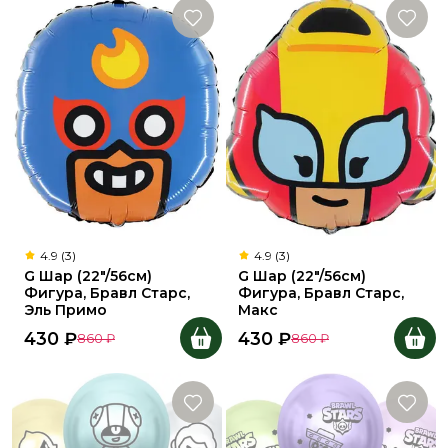
4.9 (3)
4.9 (3)
G Шар (22"/56см)
G Шар (22"/56см)
Фигура, Бравл Старс,
Фигура, Бравл Старс,
Эль Примо
Макс
430
₽
430
₽
860
₽
860
₽