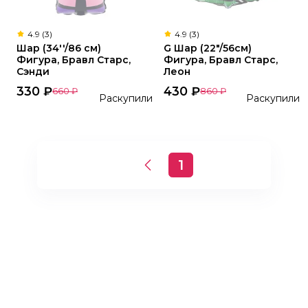
4.9 (3)
4.9 (3)
Шар (34''/86 см)
G Шар (22"/56см)
Фигура, Бравл Старс,
Фигура, Бравл Старс,
Сэнди
Леон
330
₽
430
₽
660
₽
860
₽
Раскупили
Раскупили
1