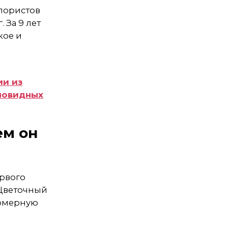
флористов
 За 9 лет
кое и
ии из
оновидных
ем он
ервого
 Цветочный
фюмерную