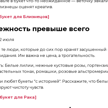
вьте в букет что-то неожиданное — веточку эвкал
лизнецы оценят креатив.
букет для Близнецов]
нежность превыше всего
22 июля
 те люди, которые до сих пор хранят засушенный 
идания. Им важна не цена, а трогательность.
ть: Белые лилии, нежные кустовые розы, гортензи
пастельных тонах, ромашки, розовые альстромерии
и любят букеты "с историей". Расскажите, что бел
уют чистоту чувств.
 букет для Рака]