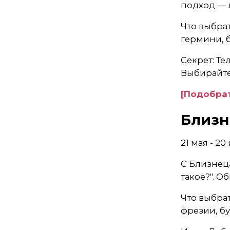
подход — 
Что выбрат
гермини, 
Секрет: Те
Выбирайте
[Подобрат
Близн
21 мая - 2
С Близнеца
такое?". О
Что выбра
фрезии, б