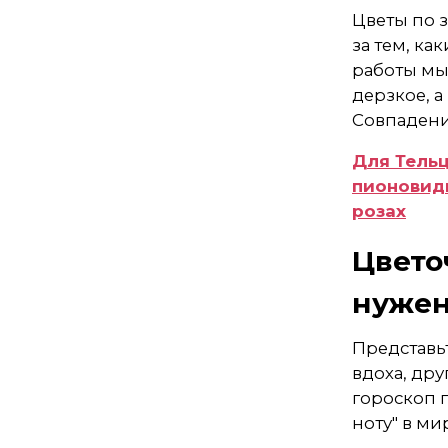
Цветы по з
за тем, ка
работы мы
дерзкое, 
Совпадени
Для Тель
пионовидн
розах
Цвето
нуже
Представьт
вдоха, дру
гороскоп 
ноту" в ми