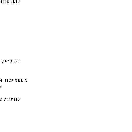
ипта или
цветок с
и, полевые
.
ые лилии