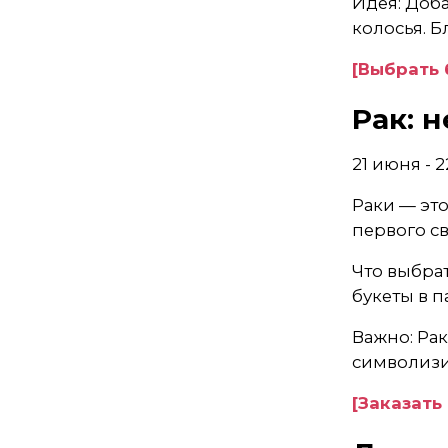
Идея: Доба
колосья. Б
[Выбрать 
Рак: 
21 июня - 
Раки — это
первого св
Что выбра
букеты в 
Важно: Рак
символизир
[Заказать