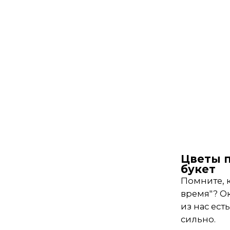
Цветы п
букет
Помните, к
время"? Ок
из нас ест
сильно.