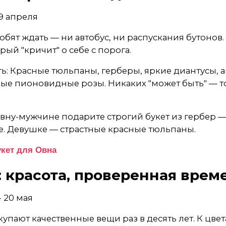
19 апреля
бят ждать — ни автобус, ни распускания бутонов
орый "кричит" о себе с порога.
ть: Красные тюльпаны, герберы, яркие диантусы, 
ые пионовидные розы. Никаких "может быть" — т
Овну-мужчине подарите строгий букет из гербер —
ре. Девушке — страстные красные тюльпаны.
укет для Овна
: красота, проверенная врем
- 20 мая
упают качественные вещи раз в десять лет. К цвет