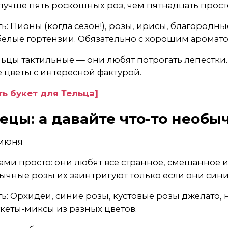
лучше пять роскошных роз, чем пятнадцать прост
ь: Пионы (когда сезон!), розы, ирисы, благородны
белые гортензии. Обязательно с хорошим аромато
льцы тактильные — они любят потрогать лепестки.
 цветы с интересной фактурой.
ь букет для Тельца]
ецы: а давайте что-то необы
0 июня
ми просто: они любят все странное, смешанное и 
бычные розы их заинтригуют только если они сини
ть: Орхидеи, синие розы, кустовые розы джелато,
укеты-миксы из разных цветов.