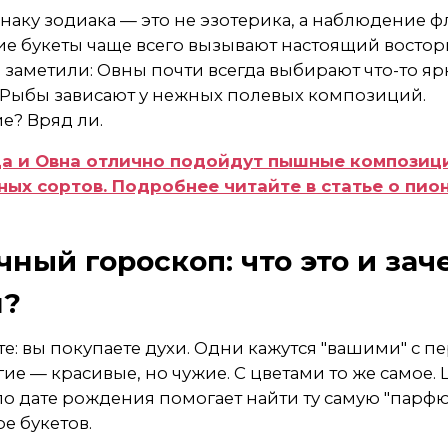
наку зодиака — это не эзотерика, а наблюдение 
кие букеты чаще всего вызывают настоящий восторг.
 заметили: Овны почти всегда выбирают что-то яр
а Рыбы зависают у нежных полевых композиций.
е? Вряд ли.
ца и Овна отлично подойдут пышные композиц
ых сортов. Подробнее читайте в статье о пи
чный гороскоп: что это и зач
н?
е: вы покупаете духи. Одни кажутся "вашими" с п
гие — красивые, но чужие. С цветами то же самое.
по дате рождения помогает найти ту самую "пар
ре букетов.