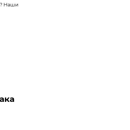
е? Наши
иака