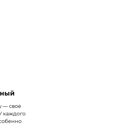
ьный
у — своё
 У каждого
особенно