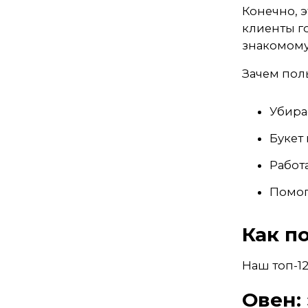
Конечно, э
клиенты г
знакомому
Зачем пол
Убира
Букет
Работ
Помог
Как п
Наш топ-12
Овен: