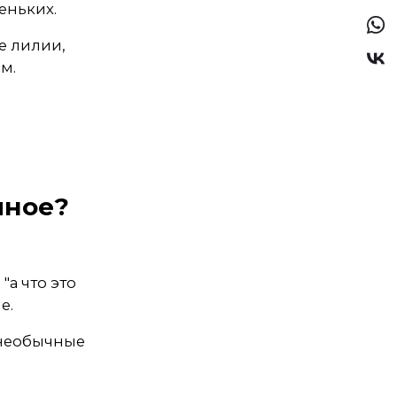
еньких.
е лилии,
м.
чное?
"а что это
е.
 необычные