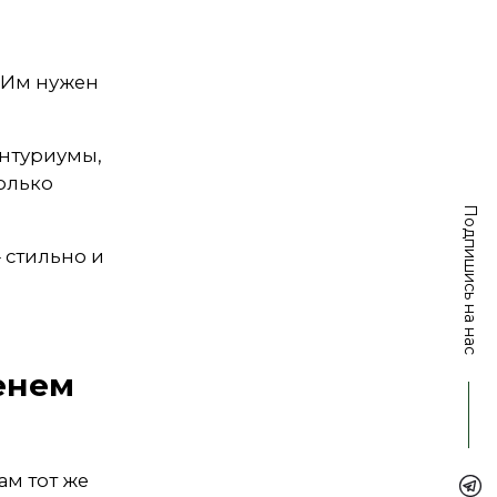
. Им нужен
антуриумы,
олько
Подпишись на нас
 стильно и
енем
ам тот же