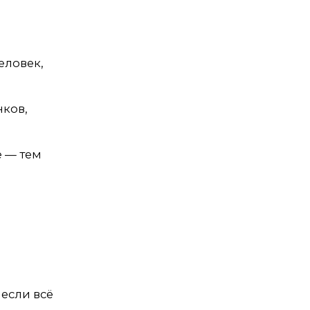
человек,
нков,
 — тем
 если всё