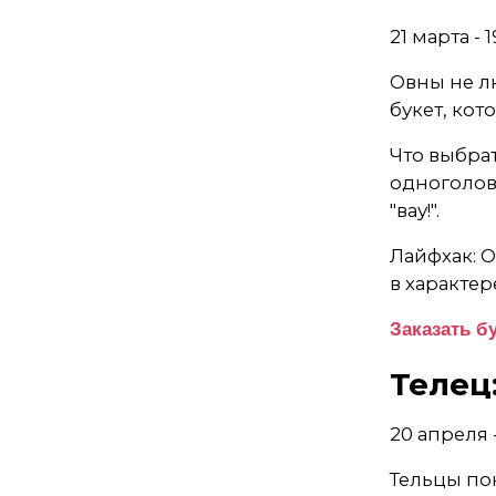
21 марта - 
Овны не лю
букет, кот
Что выбра
одноголов
"вау!".
Лайфхак: 
в характе
Заказать б
Телец
20 апреля 
Тельцы пок