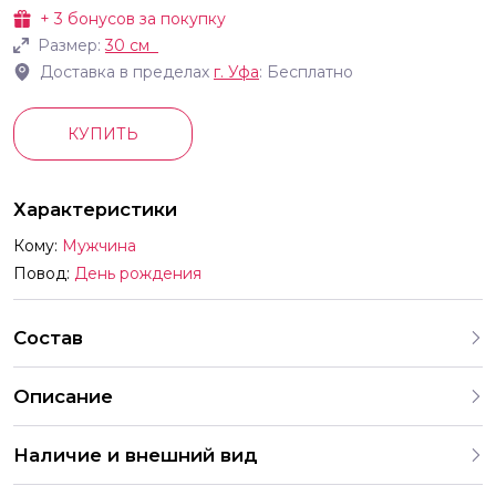
+
3
бонусов за покупку
Размер:
30 см
Доставка в пределах
г.
Уфа
: Бесплатно
КУПИТЬ
Характеристики
Кому:
Мужчина
Повод:
День рождения
Состав
Описание
В комплект входят шары с разными рисунками Мы
Наличие и внешний вид
продаём шары только комплектами поэтому выбрать
шары с одним конкретным принтом отдельно нельзя
Каждый набор шаров создается с учетом