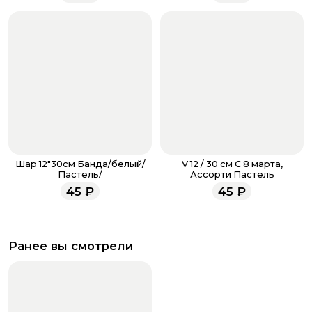
всегда рады проконсультировать вас.
Шар 12"30см Банда/белый/
V 12 / 30 см С 8 марта,
Пастель/
Ассорти Пастель
45
₽
45
₽
Ранее вы смотрели