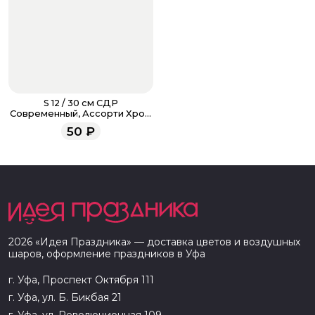
S 12 / 30 см СДР
Современный, Ассорти Хром
2 ст.
50
₽
2026
«
Идея Праздника
» — доставка цветов и воздушных
шаров, оформление праздников в
Уфа
г. Уфа, Проспект Октября 111
г. Уфа, ул. Б. Бикбая 21